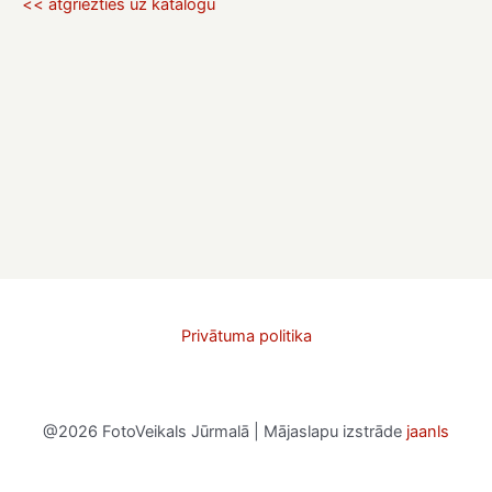
<< atgriezties uz katalogu
Privātuma politika
@2026 FotoVeikals Jūrmalā | Mājaslapu izstrāde
jaanls