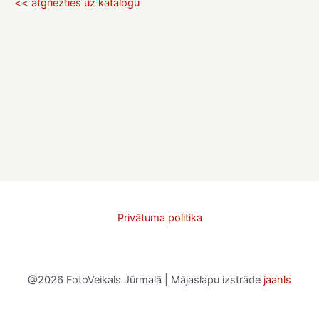
<< atgriezties uz katalogu
Privātuma politika
@2026 FotoVeikals Jūrmalā | Mājaslapu izstrāde
jaanls