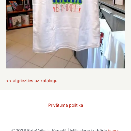
<< atgriezties uz katalogu
Privātuma politika
@2026 FotoVeikals Jūrmalā | Mājaslapu izstrāde
jaanls