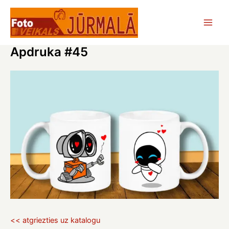
Skip
to
Main
content
Apdruka #45
Men
<< atgriezties uz katalogu