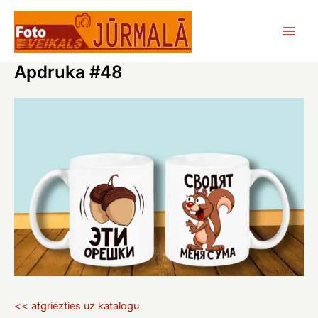
Skip
to
Main
content
Apdruka #48
Men
<< atgriezties uz katalogu