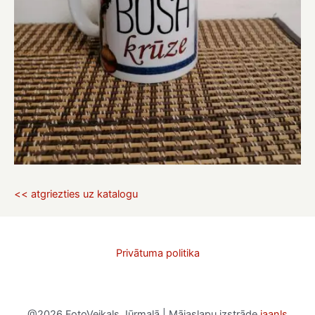
<< atgriezties uz katalogu
Privātuma politika
@2026 FotoVeikals Jūrmalā | Mājaslapu izstrāde
jaanls