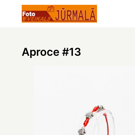
Skip
to
content
Aproce #13