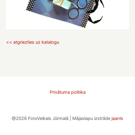
<< atgriezties uz katalogu
Privātuma politika
@2026 FotoVeikals Jūrmalā | Mājaslapu izstrāde
jaanls