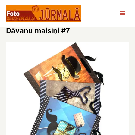
Skip
to
Main
content
Dāvanu maisiņi #7
Men