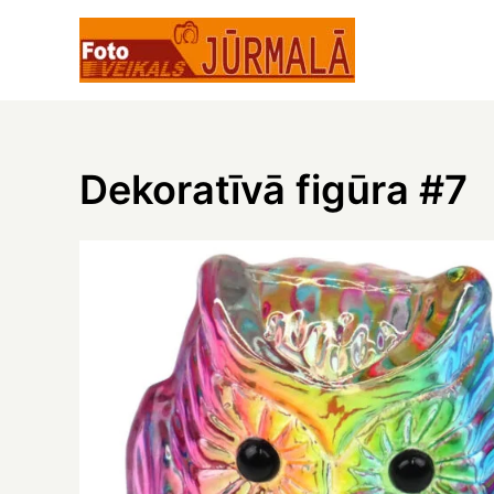
Skip
to
content
Dekoratīvā figūra #7