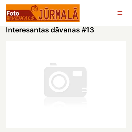
Skip
to
Main
content
Interesantas dāvanas #13
Men