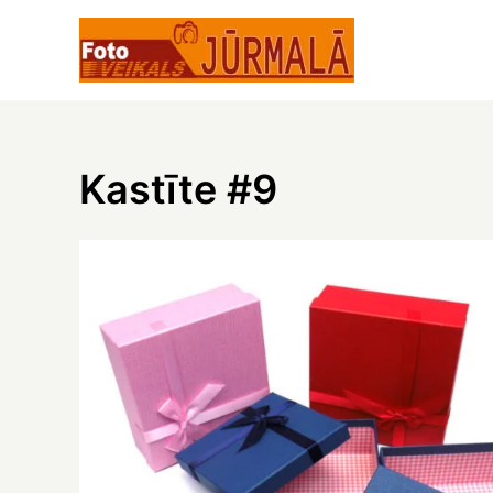
Skip
to
content
Kastīte #9