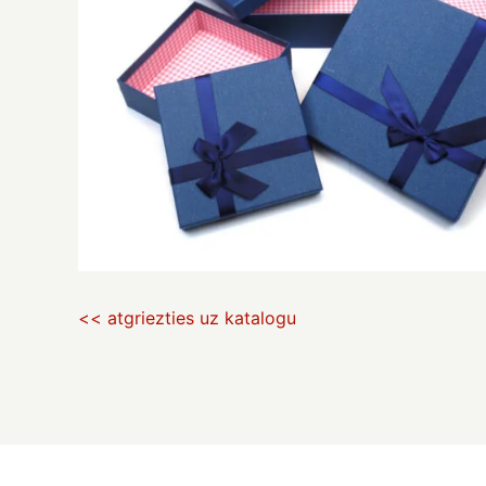
<< atgriezties uz katalogu