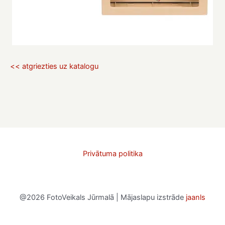
<< atgriezties uz katalogu
Privātuma politika
@2026 FotoVeikals Jūrmalā | Mājaslapu izstrāde
jaanls