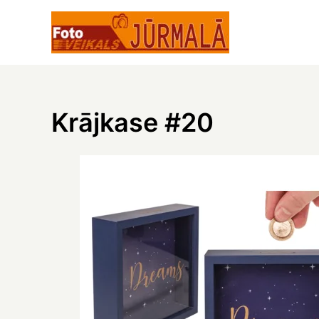
Skip
to
content
Krājkase #20