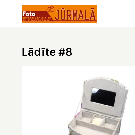
Skip
to
content
Lādīte #8