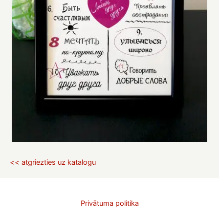
<< atgriezties uz katalogu
Privātuma politika