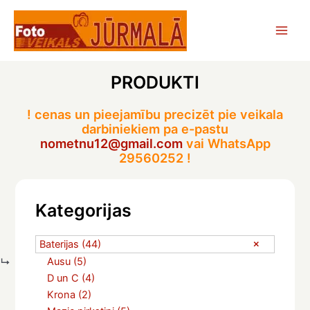
Skip
to
Main
content
Men
PRODUKTI
! cenas un pieejamību precizēt pie veikala
darbiniekiem pa e-pastu
nometnu12@gmail.com
vai WhatsApp
29560252 !
Kategorijas
Baterijas
(44)
Ausu
(5)
D un C
(4)
Krona
(2)