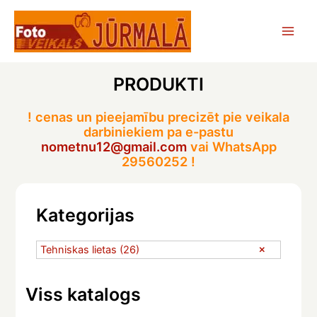
Skip
to
Main
content
Men
PRODUKTI
! cenas un pieejamību precizēt pie veikala
darbiniekiem pa e-pastu
nometnu12@gmail.com
vai WhatsApp
29560252 !
Kategorijas
Tehniskas lietas
(26)
Viss katalogs