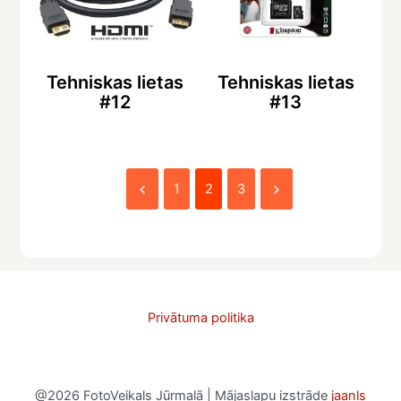
Tehniskas lietas
Tehniskas lietas
#12
#13
1
2
3
Privātuma politika
@2026 FotoVeikals Jūrmalā | Mājaslapu izstrāde
jaanls