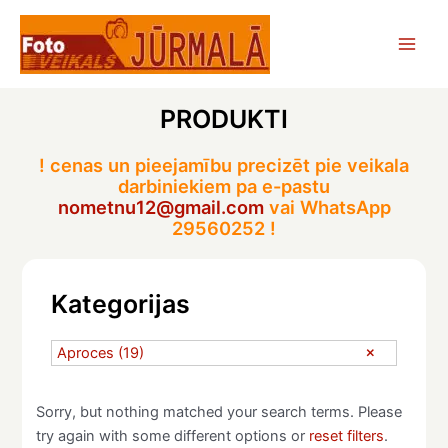
Skip
to
Main
content
Men
PRODUKTI
! cenas un pieejamību precizēt pie veikala
darbiniekiem pa e-pastu
nometnu12@gmail.com
vai WhatsApp
29560252 !
Kategorijas
Aproces
(19)
Sorry, but nothing matched your search terms. Please
try again with some different options or
reset filters
.