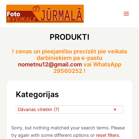
Skip
to
Main
content
Men
PRODUKTI
! cenas un pieejamību precizēt pie veikala
darbiniekiem pa e-pastu
nometnu12@gmail.com
vai WhatsApp
29560252 !
Kategorijas
Dāvanas vīrietim
(7)
Sorry, but nothing matched your search terms. Please
try again with some different options or
reset filters
.