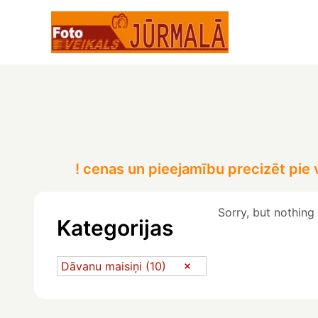
Skip
to
content
! cenas un pieejamību precizēt pie
Sorry, but nothing
Kategorijas
Dāvanu maisiņi
(10)