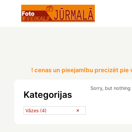
Skip
to
content
! cenas un pieejamību precizēt pie
Sorry, but nothing
Kategorijas
Vāzes
(4)