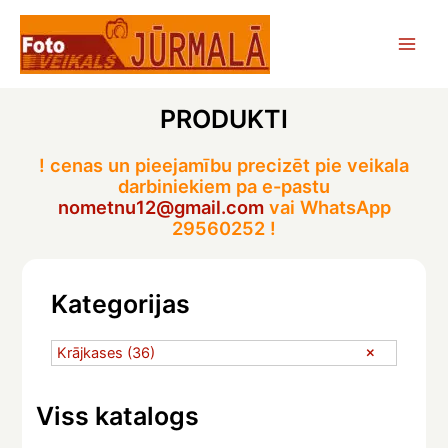
Skip
to
Main
content
Men
PRODUKTI
! cenas un pieejamību precizēt pie veikala
darbiniekiem pa e-pastu
nometnu12@gmail.com
vai WhatsApp
29560252 !
Kategorijas
Krājkases
(36)
Viss katalogs