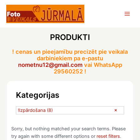
Skip
to
Main
content
Men
PRODUKTI
! cenas un pieejamību precizēt pie veikala
darbiniekiem pa e-pastu
nometnu12@gmail.com
vai WhatsApp
29560252 !
Kategorijas
!Izpārdošana
(8)
Sorry, but nothing matched your search terms. Please
try again with some different options or
reset filters
.