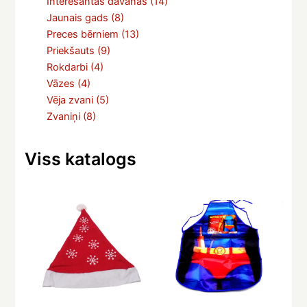
Interesantas dāvanas
(14)
Jaunais gads
(8)
Preces bērniem
(13)
Priekšauts
(9)
Rokdarbi
(4)
Vāzes
(4)
Vēja zvani
(5)
Zvaniņi
(8)
Viss katalogs