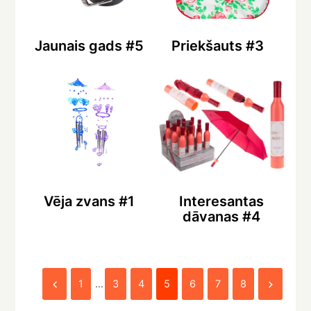
Jaunais gads #5
Priekšauts #3
Vēja zvans #1
Interesantas
dāvanas #4
1
…
3
4
5
6
7
8