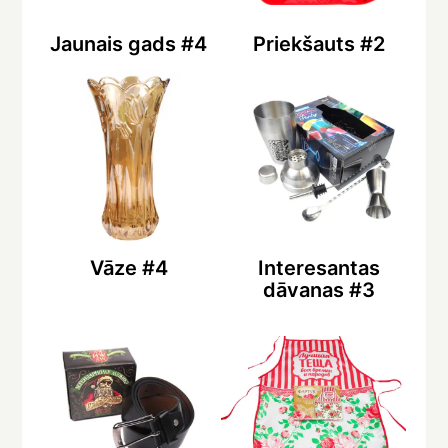
Jaunais gads #4
Priekšauts #2
Vāze #4
Interesantas
dāvanas #3