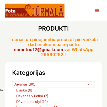
Skip
to
Main
content
Men
PRODUKTI
! cenas un pieejamību precizēt pie veikala
darbiniekiem pa e-pastu
nometnu12@gmail.com
vai WhatsApp
29560252 !
Kategorijas
Dāvanas
(90)
Blašķe
(6)
Dāvanas vīrietim
(7)
Dāvanu maisiņi
(10)