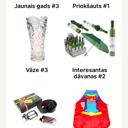
Jaunais gads #3
Priekšauts #1
Vāze #3
Interesantas
dāvanas #2