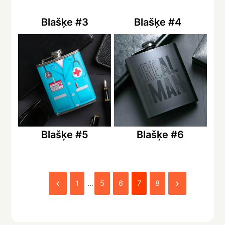
Blašķe #3
Blašķe #4
Blašķe #5
Blašķe #6
1
…
5
6
7
8