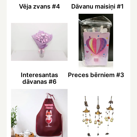
Vēja zvans #4
Dāvanu maisiņi #1
Interesantas
Preces bērniem #3
dāvanas #6