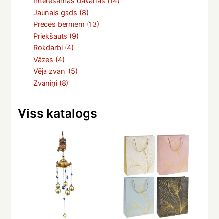
Interesantas dāvanas
(14)
Jaunais gads
(8)
Preces bērniem
(13)
Priekšauts
(9)
Rokdarbi
(4)
Vāzes
(4)
Vēja zvani
(5)
Zvaniņi
(8)
Viss katalogs