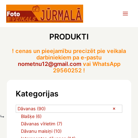
Skip
to
Main
content
Men
PRODUKTI
! cenas un pieejamību precizēt pie veikala
darbiniekiem pa e-pastu
nometnu12@gmail.com
vai WhatsApp
29560252 !
Kategorijas
Dāvanas
(90)
Blašķe
(6)
Dāvanas vīrietim
(7)
Dāvanu maisiņi
(10)