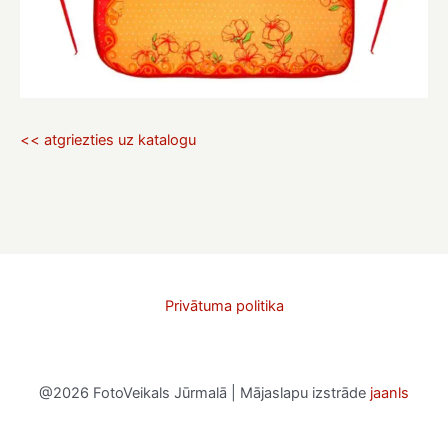
<< atgriezties uz katalogu
Privātuma politika
@2026 FotoVeikals Jūrmalā | Mājaslapu izstrāde
jaanls