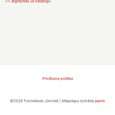
<< atgriezties uz katalogu
Privātuma politika
@2026 FotoVeikals Jūrmalā | Mājaslapu izstrāde
jaanls