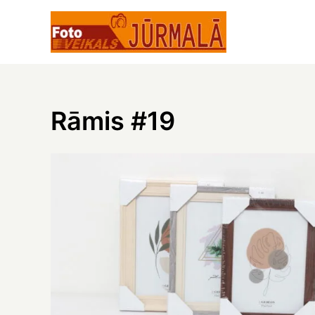
Skip
to
content
Rāmis #19