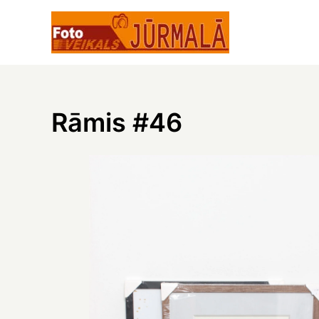
Skip
to
content
Rāmis #46