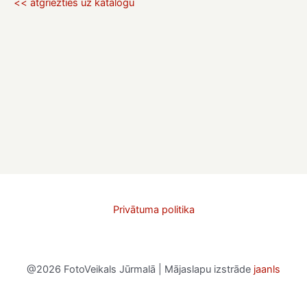
<< atgriezties uz katalogu
Privātuma politika
@2026 FotoVeikals Jūrmalā | Mājaslapu izstrāde
jaanls