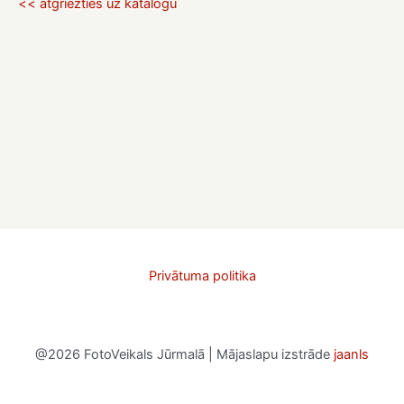
<< atgriezties uz katalogu
Privātuma politika
@2026 FotoVeikals Jūrmalā | Mājaslapu izstrāde
jaanls