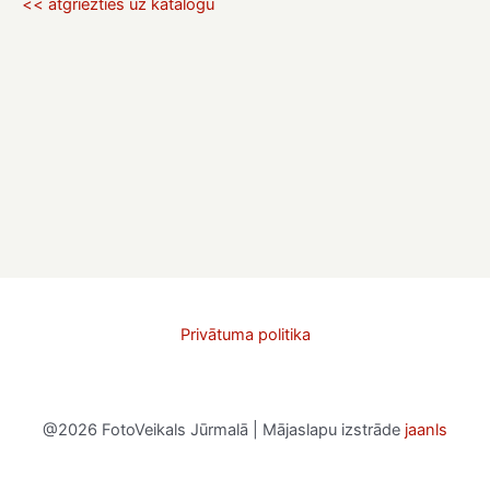
<< atgriezties uz katalogu
Privātuma politika
@2026 FotoVeikals Jūrmalā | Mājaslapu izstrāde
jaanls