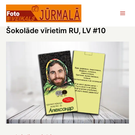
Skip
to
Main
content
Šokolāde vīrietim RU, LV #10
Men