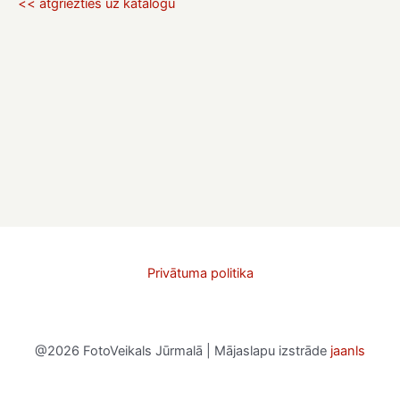
<< atgriezties uz katalogu
Privātuma politika
@2026 FotoVeikals Jūrmalā | Mājaslapu izstrāde
jaanls