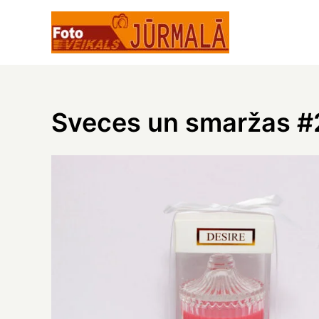
Skip
to
content
Sveces un smaržas #