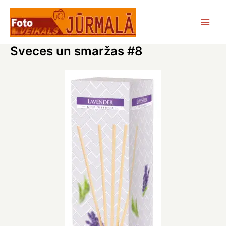
Skip
to
Main
content
Sveces un smaržas #8
Men