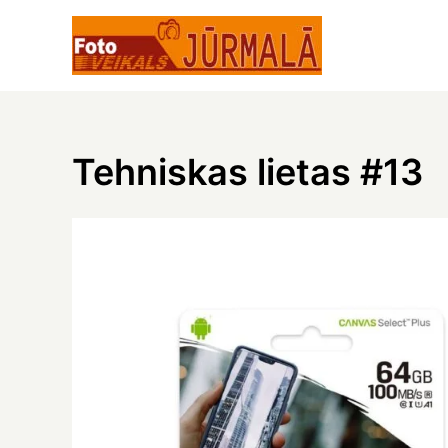
Skip
to
content
Tehniskas lietas #13