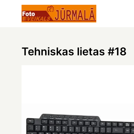
Skip
to
content
Tehniskas lietas #18