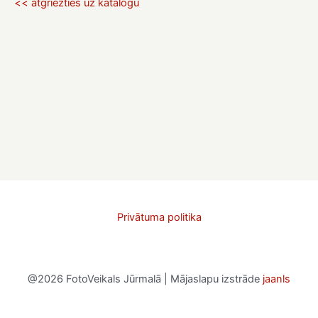
<< atgriezties uz katalogu
Privātuma politika
@2026 FotoVeikals Jūrmalā | Mājaslapu izstrāde
jaanls