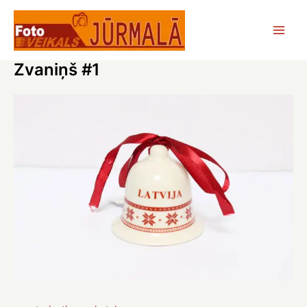
Skip
to
Main
content
Zvaniņš #1
Men