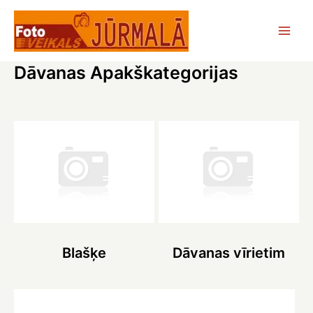
Skip
to
Main
content
Dāvanas Apakškategorijas
Men
Blašķe
Dāvanas vīrietim