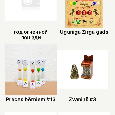
год огненной
Ugunīgā Zirga gads
лошади
Preces bērniem #13
Zvaniņš #3