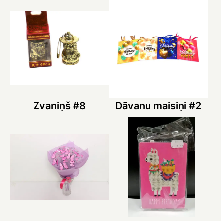
Zvaniņš #8
Dāvanu maisiņi #2