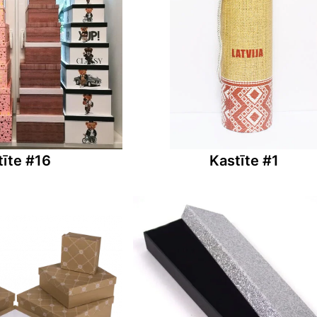
tīte #16
Kastīte #1