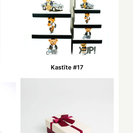
Kastīte #17