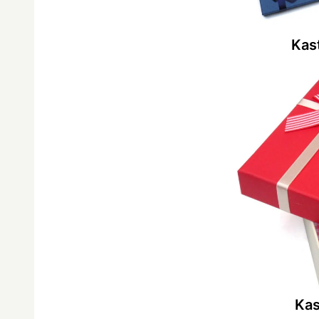
Kas
Kas