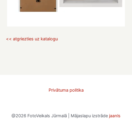
<< atgriezties uz katalogu
Privātuma politika
@2026 FotoVeikals Jūrmalā | Mājaslapu izstrāde
jaanls