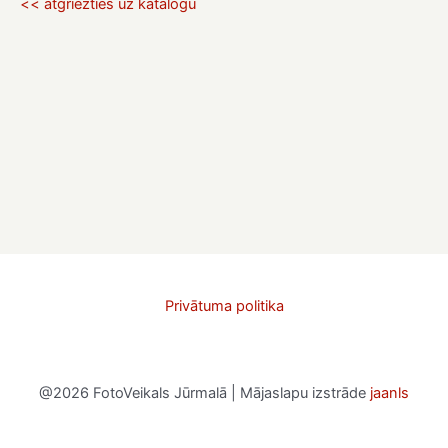
<< atgriezties uz katalogu
Privātuma politika
@2026 FotoVeikals Jūrmalā | Mājaslapu izstrāde
jaanls