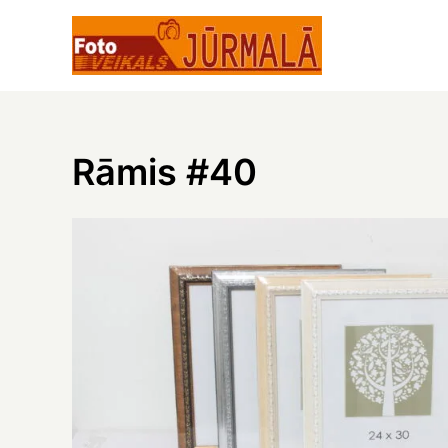
Skip
to
content
Rāmis #40