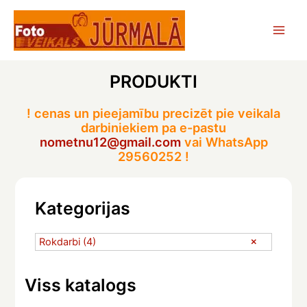
Skip
to
Main
content
Men
PRODUKTI
! cenas un pieejamību precizēt pie veikala
darbiniekiem pa e-pastu
nometnu12@gmail.com
vai WhatsApp
29560252 !
Kategorijas
Rokdarbi
(4)
Viss katalogs